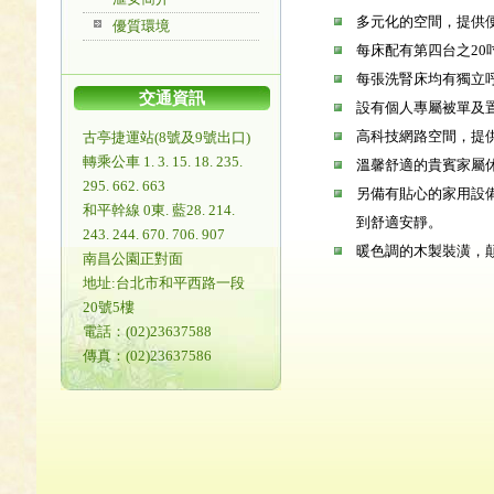
多元化的空間，提供
優質環境
每床配有第四台之20
每張洗腎床均有獨立
交通資訊
設有個人專屬被單及
高科技網路空間，提
古亭捷運站(8號及9號出口)
轉乘公車 1. 3. 15. 18. 235.
溫馨舒適的貴賓家屬
295. 662. 663
另備有貼心的家用設
和平幹線 0東. 藍28. 214.
到舒適安靜。
243. 244. 670. 706. 907
暖色調的木製裝潢，
南昌公園正對面
地址:台北市和平西路一段
20號5樓
電話：(02)23637588
傳真：(02)23637586